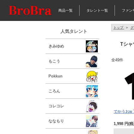
商品一覧
タレント一覧
ファン
トップ
>
グ
人気タレント
Tシャ
きみゆめ
全49件
もこう
Pokkun
ころん
コレコレ
でかうおw
ななもり
1,998
円
(税