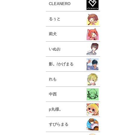
CLEANERO
るぅと
莉犬
いぬお
影。/かげまる
れも
中西
p丸様。
すぴらまる