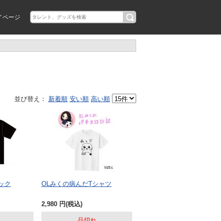
イページ
並び替え：
新着順
安い順
高い順
ック
OLみくの病んだTシャツ
2,980
円
(税込)
品切れ