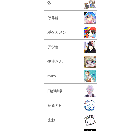
汐
そるは
ポケカメン
アジ吉
伊逹さん
miro
白妙ゆき
たるとP
まお