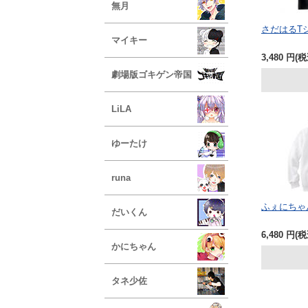
無月
さだはるT
マイキー
3,480
円
(税
劇場版ゴキゲン帝国
LiLA
ゆーたけ
runa
ふぇにちゃ
だいくん
6,480
円
(税
かにちゃん
タネ少佐