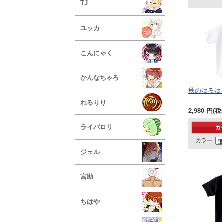
TJ
ユッカ
こんにゃく
かんなちゃろ
秋のゆるゆ
れるりり
2,980
円
(税
ライバロリ
カラー:
ジェル
宮助
ちはや