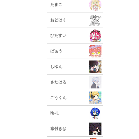
たまこ
おどはく
びたすい
ばぁう
しゆん
さだはる
ごうくん
N¡«L
窓付き@