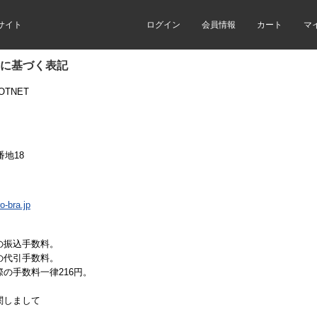
サイト
ログイン
会員情報
カート
マ
に基づく表記
OTNET
番地18
-bra.jp
の振込手数料。
の代引手数料。
の手数料一律216円。
関しまして