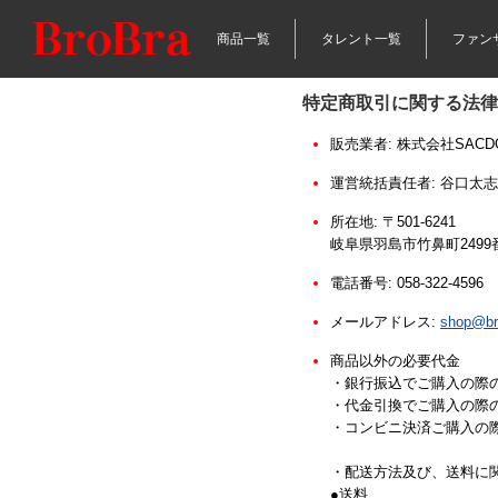
商品一覧
タレント一覧
ファン
特定商取引に関する法律
販売業者:
株式会社SACD
運営統括責任者:
谷口太志
所在地:
〒501-6241
岐阜県羽島市竹鼻町2499
電話番号:
058-322-4596
メールアドレス:
shop@bro
商品以外の必要代金
・銀行振込でご購入の際
・代金引換でご購入の際
・コンビニ決済ご購入の際
・配送方法及び、送料に
●送料