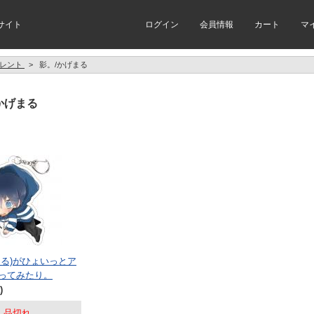
サイト
ログイン
会員情報
カート
マ
レント
>
影。/かげまる
かげまる
まる)がひょいっとア
ってみたり。
)
品切れ