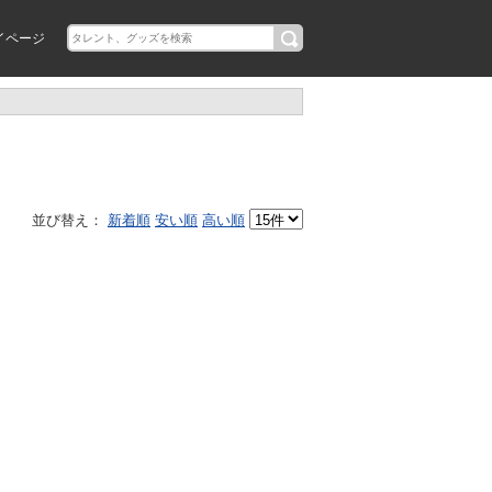
イページ
並び替え：
新着順
安い順
高い順