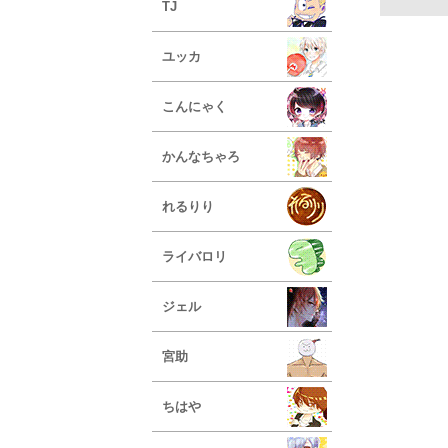
TJ
ユッカ
こんにゃく
かんなちゃろ
れるりり
ライバロリ
ジェル
宮助
ちはや