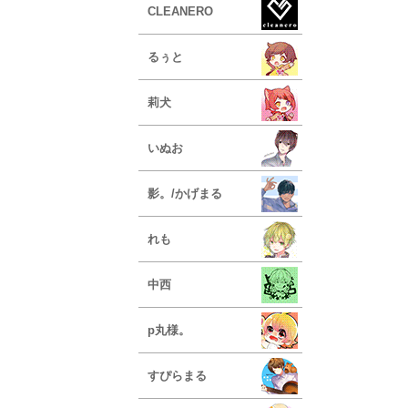
CLEANERO
るぅと
莉犬
いぬお
影。/かげまる
れも
中西
p丸様。
すぴらまる