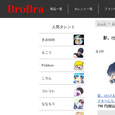
商品一覧
タレント一覧
ファン
トップ
>
タ
人気タレント
影。/
きみゆめ
全1件
もこう
Pokkun
ころん
コレコレ
影。(かげ
クキーにな
ななもり
798
円
(税込