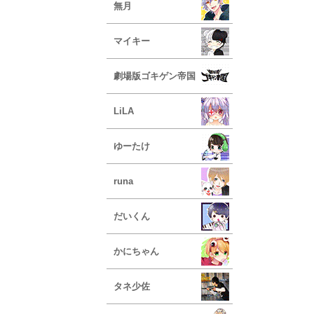
無月
マイキー
劇場版ゴキゲン帝国
LiLA
ゆーたけ
runa
だいくん
かにちゃん
タネ少佐