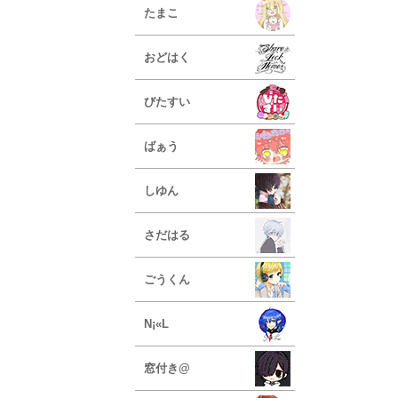
たまこ
おどはく
びたすい
ばぁう
しゆん
さだはる
ごうくん
N¡«L
窓付き@