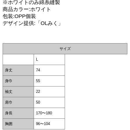
※ホワイトのみ綿糸縫製
商品カラー:ホワイト
包装:OPP個装
デザイン提供:「OLみく」
サイズ
L
身丈
74
身巾
55
袖丈
22
肩巾
50
身長
170〜180
胸囲
96〜104