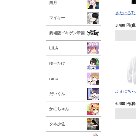
無月
さだはるT
マイキー
3,480
円
(税
劇場版ゴキゲン帝国
LiLA
ゆーたけ
runa
ふぇにちゃ
だいくん
6,480
円
(税
かにちゃん
タネ少佐