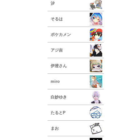
汐
そるは
ポケカメン
アジ吉
伊逹さん
miro
白妙ゆき
たるとP
まお