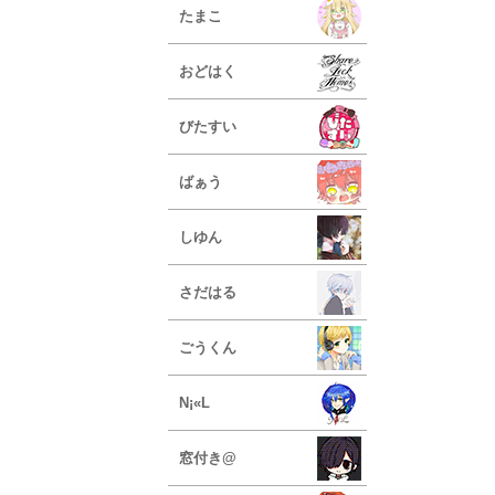
たまこ
おどはく
びたすい
ばぁう
しゆん
さだはる
ごうくん
N¡«L
窓付き@