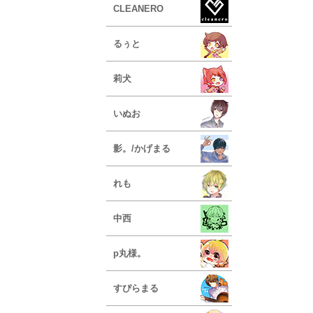
CLEANERO
るぅと
莉犬
いぬお
影。/かげまる
れも
中西
p丸様。
すぴらまる