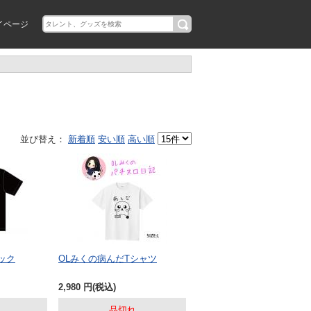
イページ
並び替え：
新着順
安い順
高い順
ック
OLみくの病んだTシャツ
2,980
円
(税込)
品切れ