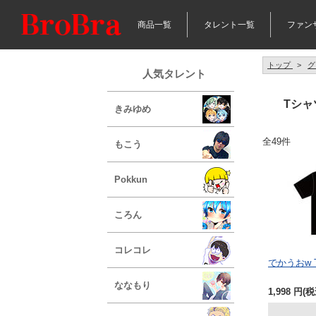
商品一覧
タレント一覧
ファン
トップ
>
グ
人気タレント
Tシャ
きみゆめ
全49件
もこう
Pokkun
ころん
コレコレ
でかうおw
ななもり
1,998
円
(税