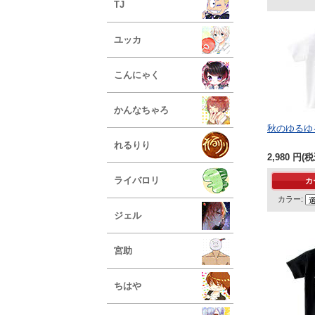
TJ
ユッカ
こんにゃく
かんなちゃろ
秋のゆるゆ
れるりり
2,980
円
(税
ライバロリ
カラー:
ジェル
宮助
ちはや