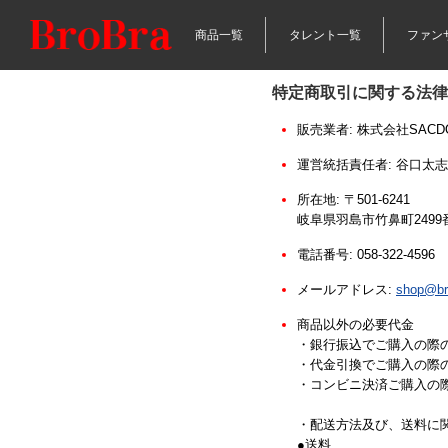
商品一覧
タレント一覧
ファン
特定商取引に関する法律
販売業者:
株式会社SACD
運営統括責任者:
谷口太志
所在地:
〒501-6241
岐阜県羽島市竹鼻町2499
電話番号:
058-322-4596
メールアドレス:
shop@bro
商品以外の必要代金
・銀行振込でご購入の際
・代金引換でご購入の際
・コンビニ決済ご購入の際
・配送方法及び、送料に
●送料