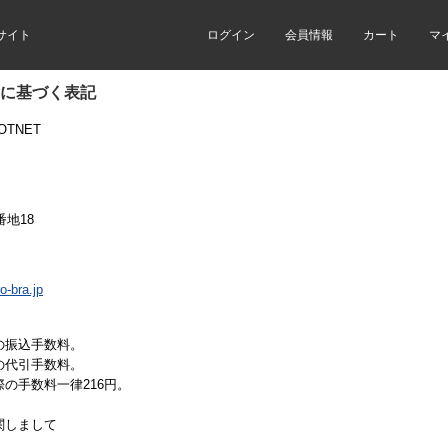
サイト
ログイン
会員情報
カート
マ
に基づく表記
OTNET
番地18
-bra.jp
の振込手数料。
の代引手数料。
の手数料一律216円。
関しまして