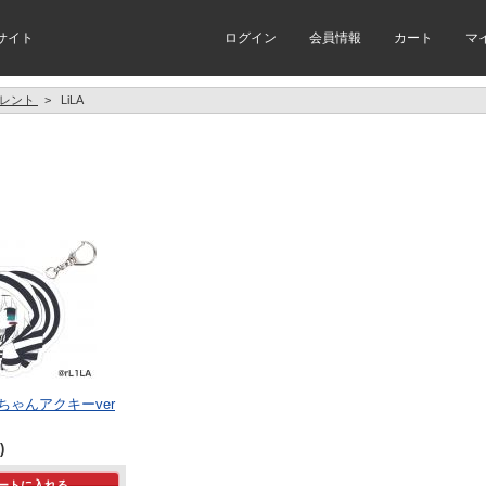
サイト
ログイン
会員情報
カート
マ
レント
>
LiLA
ちゃんアクキーver
)