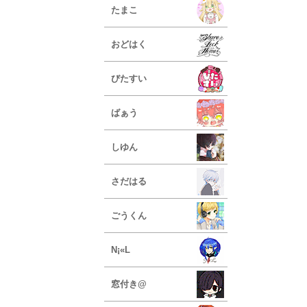
たまこ
おどはく
びたすい
ばぁう
しゆん
さだはる
ごうくん
N¡«L
窓付き@