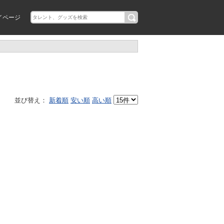
イページ
並び替え：
新着順
安い順
高い順