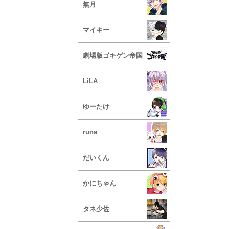
無月
マイキー
劇場版ゴキゲン帝国
LiLA
ゆーたけ
runa
だいくん
かにちゃん
タネ少佐