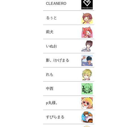
CLEANERO
るぅと
莉犬
いぬお
影。/かげまる
れも
中西
p丸様。
すぴらまる