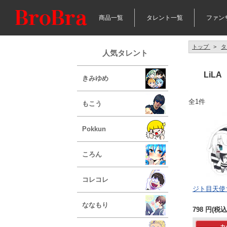
商品一覧
タレント一覧
ファン
トップ
>
タ
人気タレント
LiLA
きみゆめ
全1件
もこう
Pokkun
ころん
コレコレ
ジト目天使
ななもり
798
円
(税込