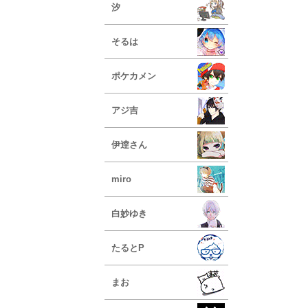
汐
そるは
ポケカメン
アジ吉
伊逹さん
miro
白妙ゆき
たるとP
まお