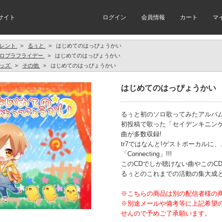
サイト
ログイン
会員情報
カート
マ
レント
>
るぅと
>
はじめてのはっぴょうかい
ロブラフライデー
>
はじめてのはっぴょうかい
ッズ
>
その他
>
はじめてのはっぴょうかい
はじめてのはっぴょうかい
るぅと初のソロ歌ってみたアルバム
初投稿で歌った「セイデンキニン
曲が多数収録!
tr7ではなんと!ゲストポーカル
「Connecting」!!!
このCDでしか聴けない曲やこのC
るぅとのこれまでの活動の集大成
※こちらの商品は別の配信者様の
※別途メールや備考等に上記希望
せんので予めご了承願います。