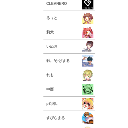
CLEANERO
るぅと
莉犬
いぬお
影。/かげまる
れも
中西
p丸様。
すぴらまる