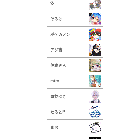
汐
そるは
ポケカメン
アジ吉
伊逹さん
miro
白妙ゆき
たるとP
まお