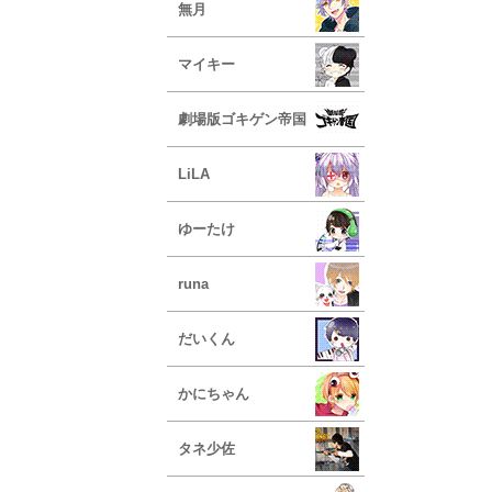
無月
マイキー
劇場版ゴキゲン帝国
LiLA
ゆーたけ
runa
だいくん
かにちゃん
タネ少佐