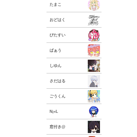
たまこ
おどはく
びたすい
ばぁう
しゆん
さだはる
ごうくん
N¡«L
窓付き@