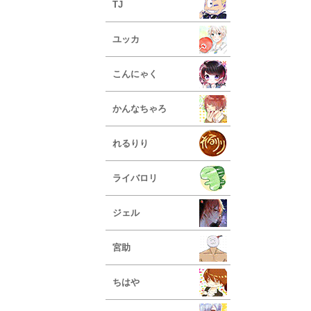
TJ
ユッカ
こんにゃく
かんなちゃろ
れるりり
ライバロリ
ジェル
宮助
ちはや