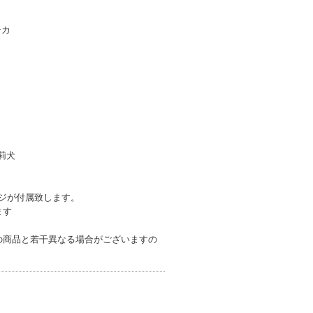
チカ
・莉犬
ッジが付属致します。
ます
の商品と若干異なる場合がございますの