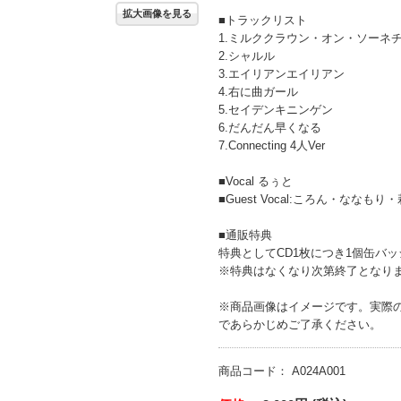
拡大画像を見る
■トラックリスト
1.ミルククラウン・オン・ソーネ
2.シャルル
3.エイリアンエイリアン
4.右に曲ガール
5.セイデンキニンゲン
6.だんだん早くなる
7.Connecting 4人Ver
■Vocal るぅと
■Guest Vocal:ころん・ななもり
■通販特典
特典としてCD1枚につき1個缶バ
※特典はなくなり次第終了となり
※商品画像はイメージです。実際
であらかじめご了承ください。
商品コード：
A024A001