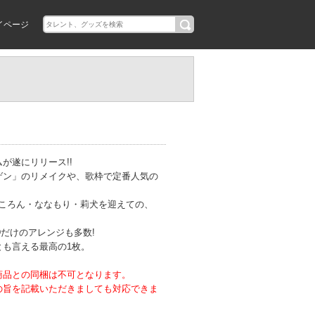
イページ
が遂にリリース!!
ゲン」のリメイクや、歌枠で定番人気の
に、ころん・ななもり・莉犬を迎えての、
Dだけのアレンジも多数!
とも言える最高の1枚。
商品との同梱は不可となります。
の旨を記載いただきましても対応できま