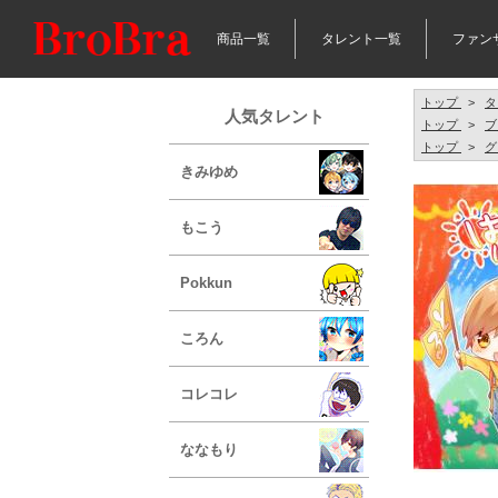
商品一覧
タレント一覧
ファン
トップ
>
タ
人気タレント
トップ
>
ブ
トップ
>
グ
きみゆめ
もこう
Pokkun
ころん
コレコレ
ななもり