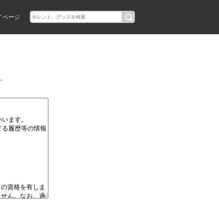
イページ
。