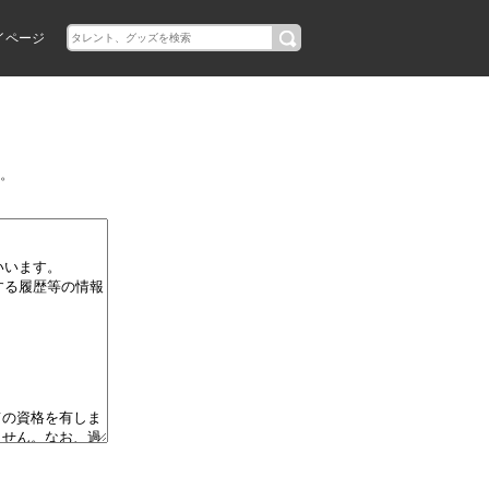
イページ
。