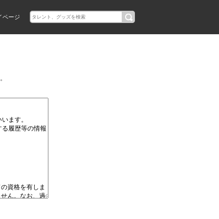
イページ
。