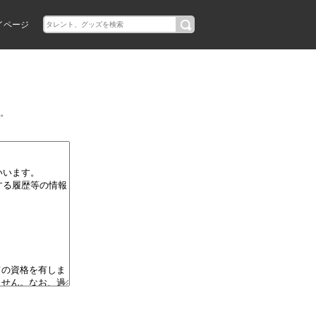
イページ
。