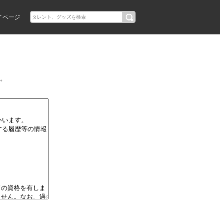
イページ
。