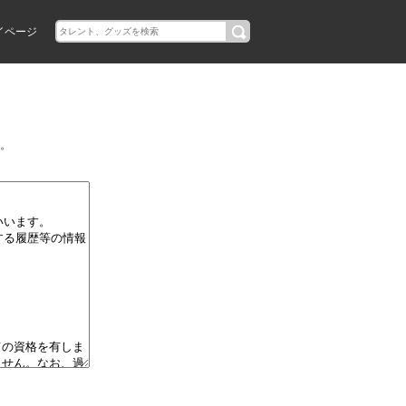
イページ
。