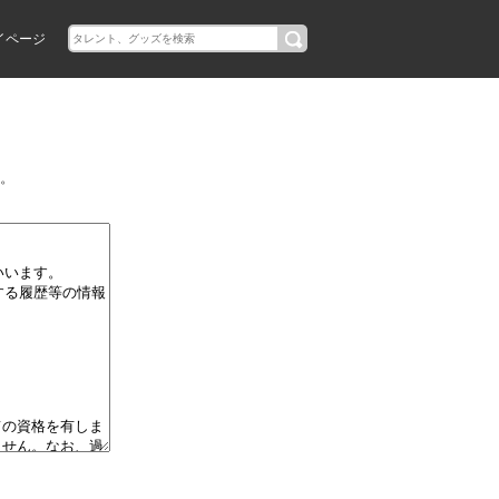
イページ
。