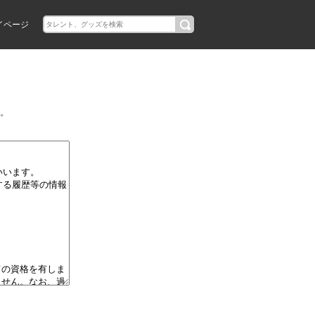
イページ
。