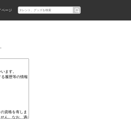
イページ
。