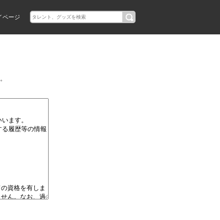
イページ
。