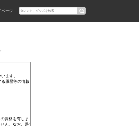
イページ
。