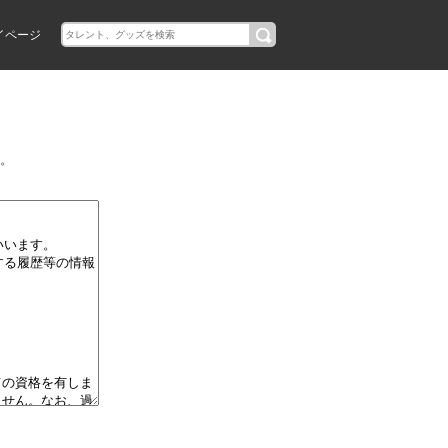
イページ
。