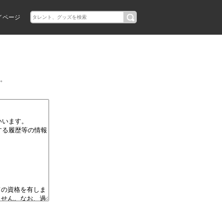
イページ
。