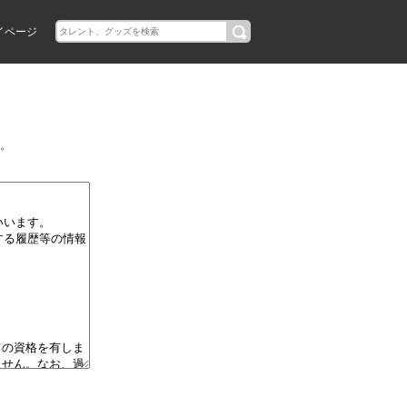
イページ
。