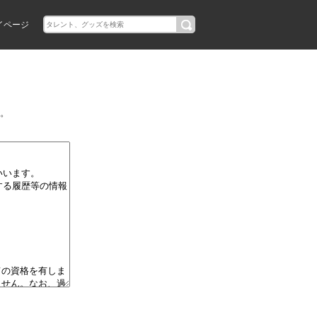
イページ
。