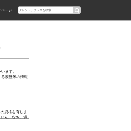
イページ
。