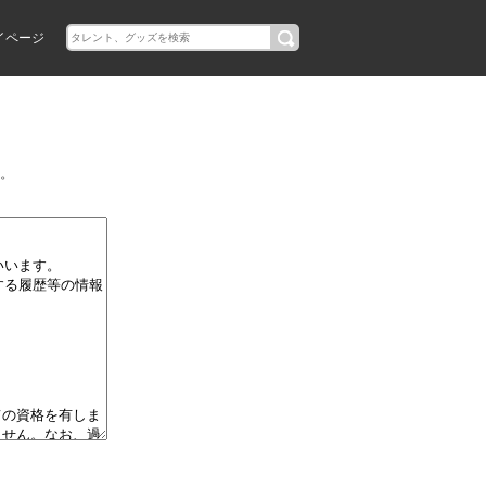
イページ
。